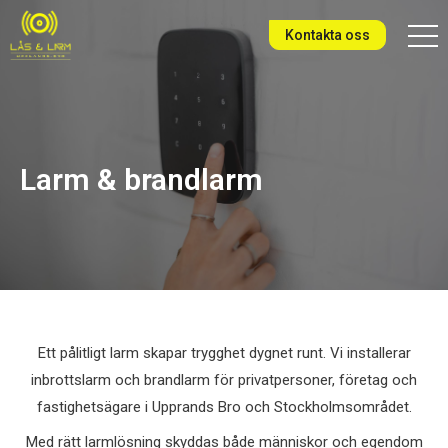
Kontakta oss
Larm & brandlarm
Ett pålitligt larm skapar trygghet dygnet runt. Vi installerar
inbrottslarm och brandlarm för privatpersoner, företag och
fastighetsägare i Upprands Bro och Stockholmsområdet.
Med rätt larmlösning skyddas både människor och egendom