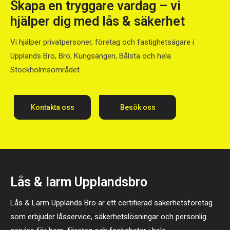
Skapa en tryggare vardag – vi
hjälper dig med lås & säkerhet
Vi hjälper privatpersoner, företag och fastighetsägare i
Upplands Bro, Bro, Kungsängen, Bålsta och hela
Stockholmsområdet.
Kontakta oss
Besök oss
Lås & larm Upplandsbro
Lås & Larm Upplands Bro är ett certifierad säkerhetsföretag
som erbjuder låsservice, säkerhetslösningar och personlig